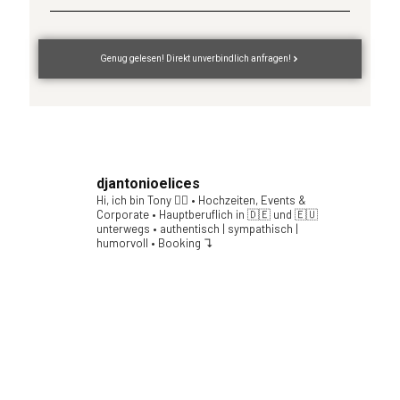
Genug gelesen! Direkt unverbindlich anfragen!
djantonioelices
Hi, ich bin Tony ✌🏻
• Hochzeiten, Events &
Corporate
• Hauptberuflich in 🇩🇪 und 🇪🇺
unterwegs
• authentisch | sympathisch |
humorvoll
• Booking ↴