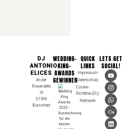
WEDDING-
QUICK
LETS GET
DJ
KING-
LINKS
SOCIAL!
ANTONIO
AWARDS
ELICES
Impressum
GEWINNER
An der
Datenschutz
Rosendelle
Cookie-
16
Richtlinie (EU)
51399
Netzwerk
Burscheid